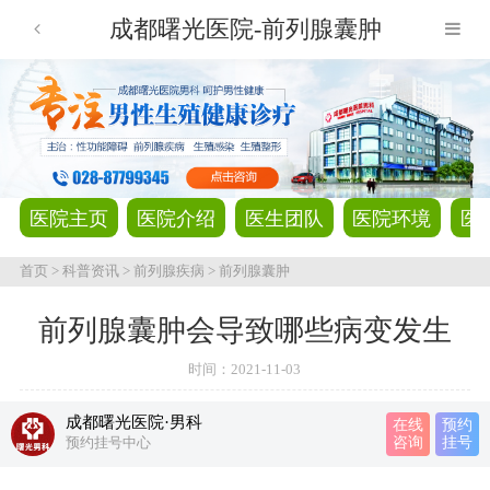
成都曙光医院-前列腺囊肿
医院主页
医院介绍
医生团队
医院环境
医
首页
>
科普资讯
>
前列腺疾病
>
前列腺囊肿
前列腺囊肿会导致哪些病变发生
时间：
2021-11-03
成都曙光医院·男科
在线
预约
预约挂号中心
咨询
挂号