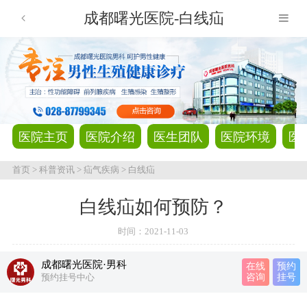
成都曙光医院-白线疝
医院主页
医院介绍
医生团队
医院环境
医
首页
>
科普资讯
>
疝气疾病
>
白线疝
白线疝如何预防？
时间：
2021-11-03
成都曙光医院·男科
在线
预约
预约挂号中心
咨询
挂号