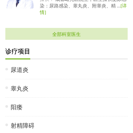
染：尿路感染、睾丸炎、附睾炎、精 ...
[详
情]
全部科室医生
诊疗项目
尿道炎
睾丸炎
阳痿
射精障碍