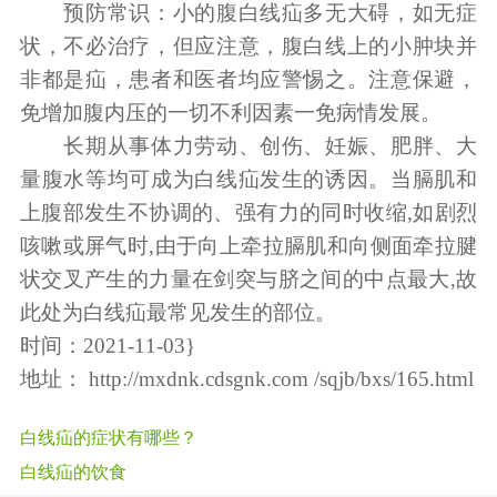
预防常识：小的腹白线疝多无大碍，如无症
状，不必治疗，但应注意，腹白线上的小肿块并
非都是疝，患者和医者均应警惕之。注意保避，
免增加腹内压的一切不利因素一免病情发展。
长期从事体力劳动、创伤、妊娠、肥胖、大
量腹水等均可成为白线疝发生的诱因。当膈肌和
上腹部发生不协调的、强有力的同时收缩,如剧烈
咳嗽或屏气时,由于向上牵拉膈肌和向侧面牵拉腱
状交叉产生的力量在剑突与脐之间的中点最大,故
此处为白线疝最常见发生的部位。
时间：2021-11-03}
地址：
http://mxdnk.cdsgnk.com /sqjb/bxs/165.html
白线疝的症状有哪些？
白线疝的饮食