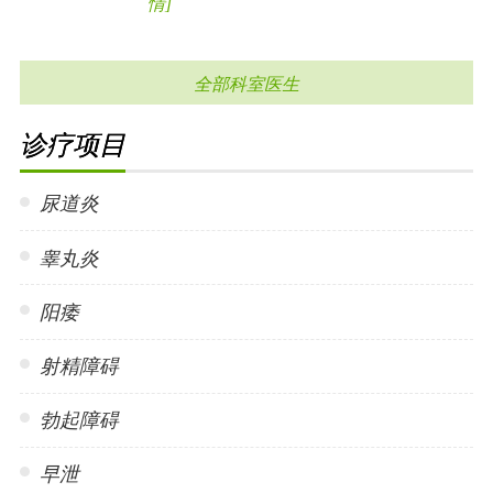
情]
全部科室医生
诊疗项目
尿道炎
睾丸炎
阳痿
射精障碍
勃起障碍
早泄