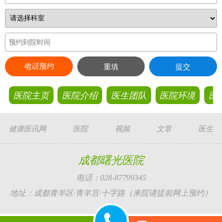
电话预约
重填
提交
医院主页
医院介绍
医生团队
医院环境
医
健康医讯网
医院
视频
文章
医生
成都曙光医院
电话：028-87799345
地址：成都青羊区·青羊宫·十字路（来院请提前网上预约）