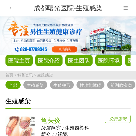
成都曙光医院-生殖感染
医院主页
医院介绍
医生团队
医院环境
医
首页
>
科普资讯
>
生殖感染
全部
生殖感染
生殖整形
性功能障碍
前列腺疾病
生殖感染
免费咨询
龟头炎
所属科室：
生殖感染科
简介：[详情]