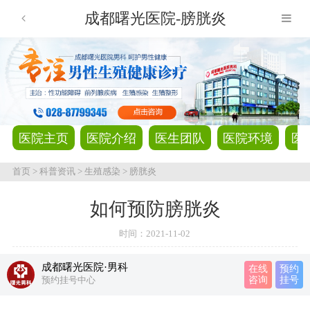
成都曙光医院-膀胱炎
医院主页
医院介绍
医生团队
医院环境
医
首页
>
科普资讯
>
生殖感染
>
膀胱炎
如何预防膀胱炎
时间：
2021-11-02
成都曙光医院·男科
在线
预约
预约挂号中心
咨询
挂号