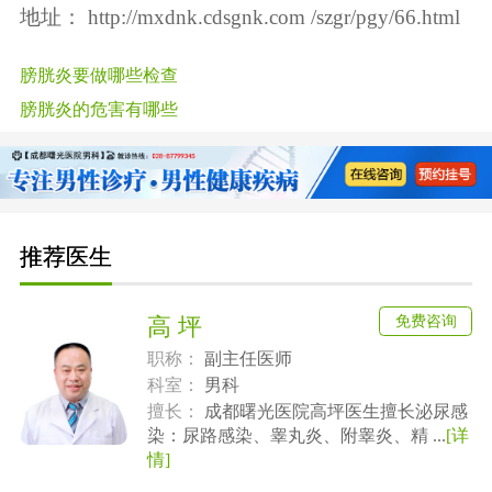
地址：
http://mxdnk.cdsgnk.com /szgr/pgy/66.html
膀胱炎要做哪些检查
膀胱炎的危害有哪些
推荐医生
免费咨询
高 坪
职称：
副主任医师
科室：
男科
擅长：
成都曙光医院高坪医生擅长泌尿感
染：尿路感染、睾丸炎、附睾炎、精 ...
[详
情]